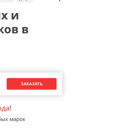
х и
ков в
ода
!
бых марок