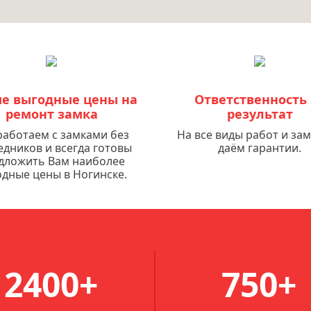
е выгодные цены на
Ответственность 
ремонт замка
результат
аботаем с замками без
На все виды работ и за
едников и всегда готовы
даём гарантии.
дложить Вам наиболее
дные цены в Ногинске.
2400+
750+