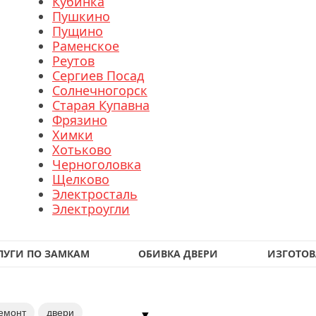
Кубинка
Пушкино
Пущино
Раменское
Реутов
Сергиев Посад
Солнечногорск
Старая Купавна
Фрязино
Химки
Хотьково
Черноголовка
Щелково
Электросталь
Электроугли
ЛУГИ ПО ЗАМКАМ
ОБИВКА ДВЕРИ
ИЗГОТОВ
емонт
двери
▼