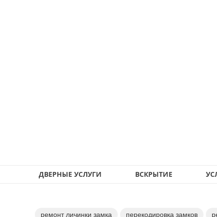
ДВЕРНЫЕ УСЛУГИ
ВСКРЫТИЕ
УС
ремонт личинки замка
перекодировка замков
р