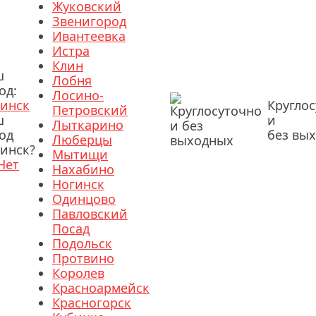
Жуковский
Звенигород
Ивантеевка
Истра
Клин
ш
Лобня
од:
Лосино-
инск
Кругло
Петровский
ш
и
Лыткарино
од
без вы
Люберцы
инск?
Мытищи
Нет
Нахабино
Ногинск
Одинцово
Павловский
Посад
Подольск
Протвино
Королев
Красноармейск
Красногорск