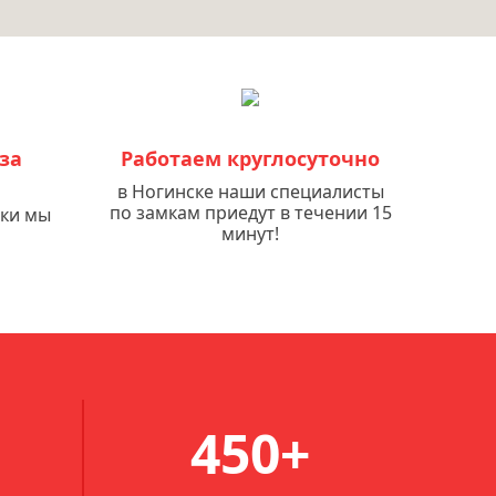
за
Работаем круглосуточно
в Ногинске наши специалисты
по замкам приедут в течении 15
мки мы
минут!
450+