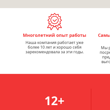
Многолетний опыт работы
Самы
Наша компания работает уже
более 10 лет и хорошо себя
Мы р
зарекомендовала за эти годы.
поср
пре
выго
12+